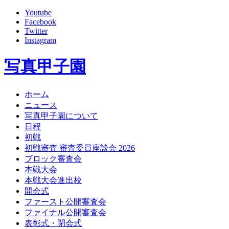
Youtube
Facebook
Twitter
Instagram
写真甲子園
ホーム
ニュース
写真甲子園について
日程
初戦
初戦審査 審査委員座談会 2026
ブロック審査会
本戦大会
本戦大会進出校
開会式
ファースト公開審査会
ファイナル公開審査会
表彰式・閉会式