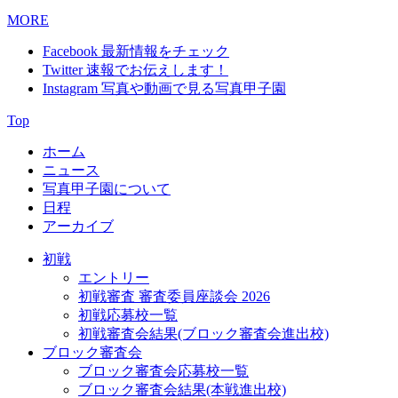
MORE
Facebook 最新情報をチェック
Twitter 速報でお伝えします！
Instagram 写真や動画で見る写真甲子園
Top
ホーム
ニュース
写真甲子園について
日程
アーカイブ
初戦
エントリー
初戦審査 審査委員座談会 2026
初戦応募校一覧
初戦審査会結果(ブロック審査会進出校)
ブロック審査会
ブロック審査会応募校一覧
ブロック審査会結果(本戦進出校)