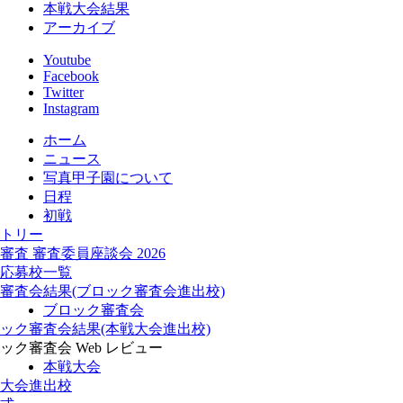
本戦大会結果
アーカイブ
Youtube
Facebook
Twitter
Instagram
ホーム
ニュース
写真甲子園について
日程
初戦
トリー
審査 審査委員座談会 2026
応募校一覧
審査会結果(ブロック審査会進出校)
ブロック審査会
ック審査会結果(本戦大会進出校)
ック審査会 Web レビュー
本戦大会
大会進出校