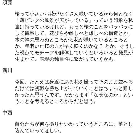
須藤
桜って小さいお花がたくさん咲いているから何となく
「薄ピンクの風景が広がっている」っていう印象を私
達は持っているけれど、もっと桜のことをバラバラに
して観察して、花びらや雌しべと雄しべの構造とか、
木の幹の思わぬところから花が咲いているところと
か、年老いた桜の方が早く咲くのかな？ とか、そうし
た視点でモチーフを解体していくといろいろと発見が
生まれて、表現の独自性に繋がっていくかも。
鵜川
今回、たとえば身近にある花を撮ってそのまま並べる
だけでは初戦を勝ち上がっていくことはちょっと難し
かったと思うんです。だからまず「なぜなのか」とい
うことを考えるところからだと思う。
中西
自分たちが何を撮りたいかっていうところに、落とし
込んでいってほしい。