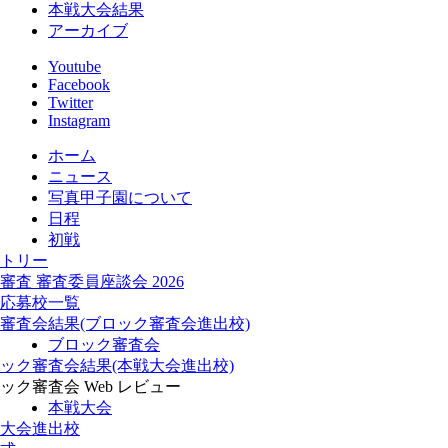
本戦大会結果
アーカイブ
Youtube
Facebook
Twitter
Instagram
ホーム
ニュース
写真甲子園について
日程
初戦
トリー
審査 審査委員座談会 2026
応募校一覧
審査会結果(ブロック審査会進出校)
ブロック審査会
ック審査会結果(本戦大会進出校)
ック審査会 Web レビュー
本戦大会
大会進出校