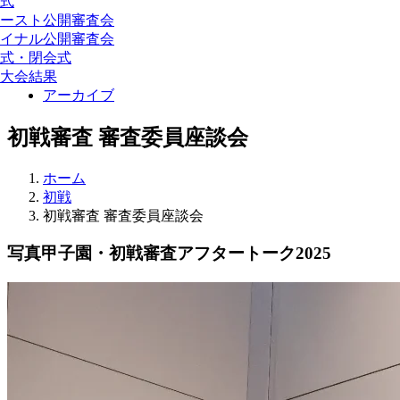
式
ースト公開審査会
イナル公開審査会
式・閉会式
大会結果
アーカイブ
初戦審査 審査委員座談会
ホーム
初戦
初戦審査 審査委員座談会
写真甲子園・初戦審査アフタートーク2025