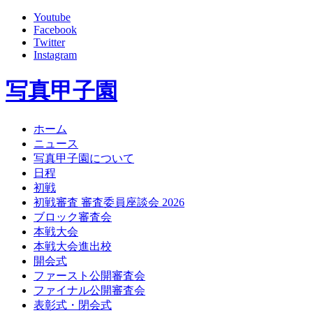
Youtube
Facebook
Twitter
Instagram
写真甲子園
ホーム
ニュース
写真甲子園について
日程
初戦
初戦審査 審査委員座談会 2026
ブロック審査会
本戦大会
本戦大会進出校
開会式
ファースト公開審査会
ファイナル公開審査会
表彰式・閉会式